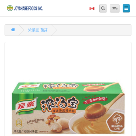
0
浓汤宝-菌菇