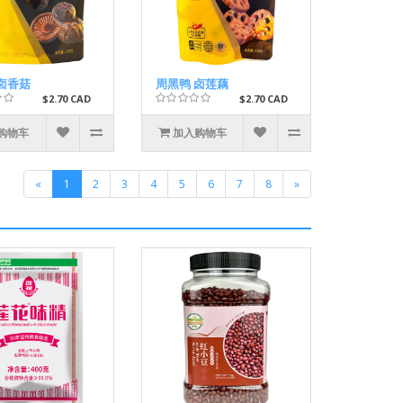
卤香菇
周黑鸭 卤莲藕
$2.70 CAD
$2.70 CAD
购物车
加入购物车
«
1
2
3
4
5
6
7
8
»