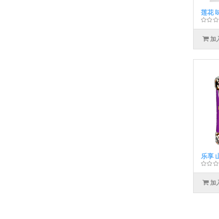
莲花 
加
乐享 
加