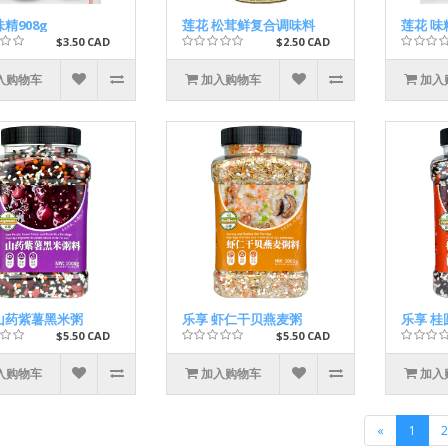
味精908g
莲花 松茸鲜复合调味料
莲花 味
$3.50 CAD
$2.50 CAD
入购物车
加入购物车
加入
山药紫薯黑米粥
乐享 虾仁干贝燕麦粥
乐享 
$5.50 CAD
$5.50 CAD
入购物车
加入购物车
加入
«
1
2