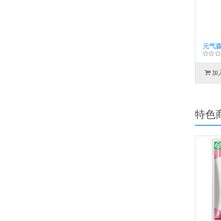
元气森
加
特色