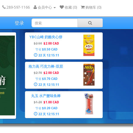
289-597-1166
会员中心
收藏 (0)
购物车 (
0
)
登录
YBC山崎 奶酪夹心饼
干
$2.50
$2.00 CAD
节省
$0.50 CAD
22 天 12:15:10
格力高 巧克力棒-双层
可可
$2.70
$2.00 CAD
节省
$0.70 CAD
22 天 12:15:10
丸玉 水产蟹味鱼棒
$1.20
$1.00 CAD
节省
$0.20 CAD
22 天 12:15:10