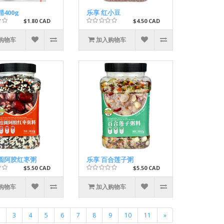
精400g
乐享 红小豆
$1.80 CAD
$4.50 CAD
购物车
加入购物车
桂圆阿胶红栆粥
乐享 百合莲子粥
$5.50 CAD
$5.50 CAD
购物车
加入购物车
3
4
5
6
7
8
9
10
11
»