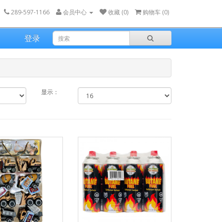
289-597-1166
会员中心
收藏 (0)
购物车 (
0
)
登录
显示：