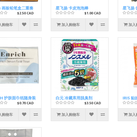
 画板铅笔盒二重奏
星飞扬 卡皮泡泡棒
星飞扬
$2.50 CAD
$1.00 CAD
入购物车
加入购物车
加入
ICH 护肤面巾纸随身装
白元 冷藏库用脱臭剂
IRIS
$0.70 CAD
$3.50 CAD
入购物车
加入购物车
加入