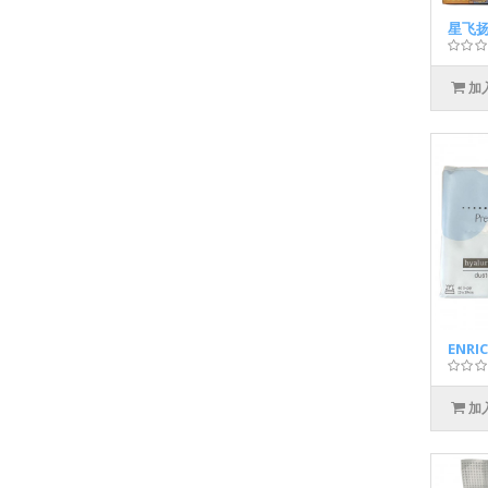
星飞扬
加
ENR
加