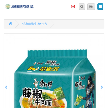
0
经典藤椒牛肉5连包