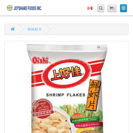
0
鲜味虾片