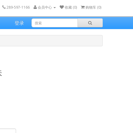
289-597-1166
会员中心
收藏 (0)
购物车 (
0
)
登录
味