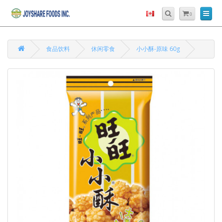
0
食品饮料
休闲零食
小小酥-原味 60g