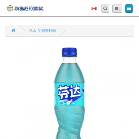
0
汽水-茉莉蜜桃味