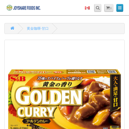
0
黄金咖喱-甘口